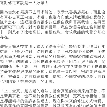
這對修道來說是一大敗筆！
因為當您有疑惑不去尋求解答，表示您容易起疑心，而且沒
有真心去真正向道、求道，也沒有向他人請教而虛心受教的
謙卑之心，這裡頭還有很多的狂傲自我與貢高我慢，若再因
此而犯下口業，對內容批評謾罵，私自對靈界的道務判斷是
非，則又有了比較高低、瞋恨怨懟、貪求我能的執著分別心
存在。
儘管人類科技文明，進入了浩瀚宇宙；醫術發達，得以延年
益壽，但是人們對「從哪裡來」？「死後應往何處去」？仍
然充滿無知與困惑；有許多的科學家、靈學家們開始探討人
類「靈」的問題，部分也都承認接受「因果」與「輪迴」間
的關係，對「靈」 與「肉體」似是存在？或是並存？也都抱
持著有難解與奧秘的認知，這也是一直以來，宗教界與命理
界、靈修界，共同持續探求、探究，企圖突破的現象，同時
也都陷於「苦無佐證」的困境。
「上古全真」是古老的道法，是全真道的最初原始正教，不
是新興宗教，也不屬於全真教任何派別，更不是命相館，但
是卻能精準的告訴各位過去、現在與未來的修道方式轉變、
道盤運作的實際情形與現況，以及教導有心修道者如何改變