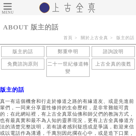
MENU
ABOUT
版主的話
首頁
關於上古全真
版主的話
版主的話
鄭重申明
諮詢說明
免費諮詢原則
二十一世紀修道轉
上古全真的復甦
變
版主的話
真一有這個機會和行走於修道之路的有緣道友、或是先進前
輩們，一同來分享靈性修持的生命歷程，是非常難能可貴
的；在此網站裡，有上古全真眾仙佛和師父們的教誨方式，
也有最真實和最不為人知的靈界現況，更有上古全真修道方
法的清楚完整說明，若有讀者感到疑惑或是爭議，歡迎來信
或以電話作為溝通，千萬別因此擱在心中，或是造下口業，