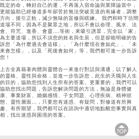
既定的命，轉好自己的運，不再落入宿命論與業障論當中，
更能協助已經修道多年卻苦於無法突破見道的有緣者，調整
方向，接引正軌，減少無味的盲修與瞎練。 我們和時下坊間
道場不同，因為不是聚眾之地，所以不會以命理、風水、法
會、符咒、進香、會靈….等術，來吸引誘眾，完全以「家」
為主要道場，所以不須您的姓名與生辰，但是卻能明確的告
訴您「為什麼過去會這樣」、「為什麼現在會如此」、「未
來會怎樣」，以及「死後會如何」等，我們都可進一步告訴
您！
上古全真藉著肉體與靈體合一來進行對話與溝通，以了解人
的靈格、靈性與命格，並進一步告訴您，此生的天職與人生
的目的，協助您找到人生所有的答案。更重要的，我們可以
協助您找出問題，告訴您解決問題的方法，無論是身體健
康、事業財富、婚姻感情、子女問題、心理疾病、精神狀
態、靈性層面…，只要您有迷惑、有疑問，對修道有所興
趣、有所期望，我們都可以在諮詢中適切地點醒您事實與真
相，找出迷惑與困境的答案。