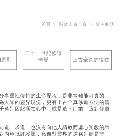
首頁
關於上古全真
版主的話
二十一世紀修道
詢原則
轉變
上古全真的復甦
分享靈性修持的生命歷程，是非常難能可貴的；
為人知的靈界現況，更有上古全真修道方法的清
千萬別因此擱在心中，或是造下口業，這對修道
向道、求道，也沒有向他人請教而虛心受教的謙
對內容批評謾罵，私自對靈界的道務判斷是非，