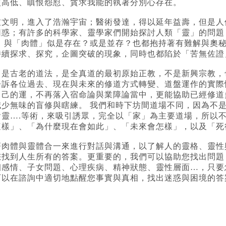
較高低、瞋恨怨懟、貪求我能的執著分別心存在。
技文明，進入了浩瀚宇宙；醫術發達，得以延年益壽，但是人
困惑；有許多的科學家、靈學家們開始探討人類「靈」的問題
」 與「肉體」似是存在？或是並存？也都抱持著有難解與奧
持續探求、探究，企圖突破的現象，同時也都陷於「苦無佐證
」是古老的道法，是全真道的最初原始正教，不是新興宗教，
告訴各位過去、現在與未來的修道方式轉變、道盤運作的實際
自己的運，不再落入宿命論與業障論當中，更能協助已經修道
減少無味的盲修與瞎練。 我們和時下坊間道場不同，因為不
會靈….等術，來吸引誘眾，完全以「家」為主要道場，所以
這樣」、「為什麼現在會如此」、「未來會怎樣」，以及「死
著肉體與靈體合一來進行對話與溝通，以了解人的靈格、靈性
您找到人生所有的答案。更重要的，我們可以協助您找出問題
姻感情、子女問題、心理疾病、精神狀態、靈性層面…，只要
可以在諮詢中適切地點醒您事實與真相，找出迷惑與困境的答