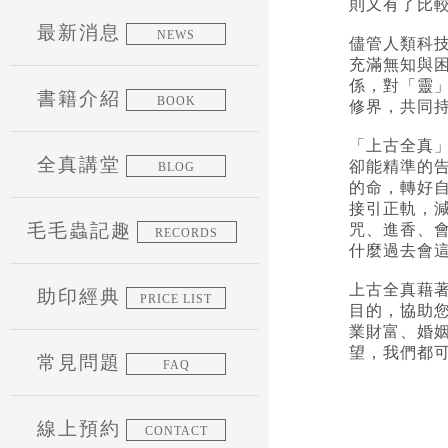
則又有了比
最新消息
NEWS
儘管人類科
充滿無知與
係，對「靈
書籍介紹
BOOK
修界，共同
「上古全真
全真講堂
卻能精準的
BLOG
的命，轉好
接引正軌，
毛毛蟲記趣
咒、進香、
RECORDS
什麼過去會
上古全真藉
助印經典
PRICE LIST
目的，協助
業財富、婚
望，我們都
常見問題
FAQ
線上預約
CONTACT