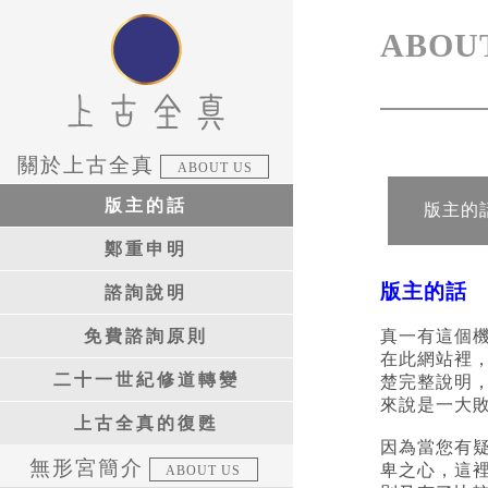
ABOU
關於上古全真
ABOUT US
版主的話
版主的
鄭重申明
版主的話
諮詢說明
免費諮詢原則
真一有這個
在此網站裡
二十一世紀修道轉變
楚完整說明
來說是一大
上古全真的復甦
因為當您有
無形宮簡介
卑之心，這
ABOUT US