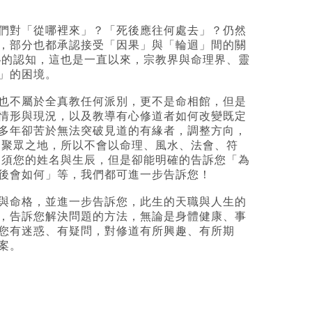
們對「從哪裡來」？「死後應往何處去」？仍然
，部分也都承認接受「因果」與「輪迴」間的關
秘的認知，這也是一直以來，宗教界與命理界、靈
」的困境。
也不屬於全真教任何派別，更不是命相館，但是
情形與現況，以及教導有心修道者如何改變既定
多年卻苦於無法突破見道的有緣者，調整方向，
是聚眾之地，所以不會以命理、風水、法會、符
不須您的姓名與生辰，但是卻能明確的告訴您「為
後會如何」等，我們都可進一步告訴您！
與命格，並進一步告訴您，此生的天職與人生的
，告訴您解決問題的方法，無論是身體健康、事
您有迷惑、有疑問，對修道有所興趣、有所期
案。