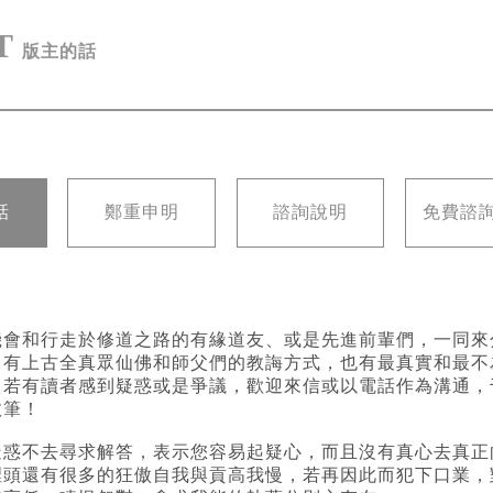
T
版主的話
話
鄭重申明
諮詢說明
免費諮
機會和行走於修道之路的有緣道友、或是先進前輩們，一同來
，有上古全真眾仙佛和師父們的教誨方式，也有最真實和最不
，若有讀者感到疑惑或是爭議，歡迎來信或以電話作為溝通，
敗筆！
疑惑不去尋求解答，表示您容易起疑心，而且沒有真心去真正
裡頭還有很多的狂傲自我與貢高我慢，若再因此而犯下口業，