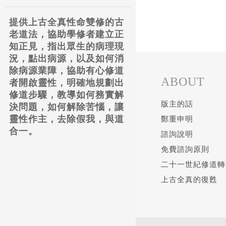
提供上古全真性命雙修的古
老道法，協助學修者建立正
知正見，指出眾生的病理現
況，點出病源，以及如何消
除病源業障，協助有心修道
ABOUT
者開啟靈性，明確地規劃出
修道步驟，教導如何務實解
版主的話
決問題，如何解除苦惱，讓
靈性作主，去除假我，與道
鄭重申明
合一。
諮詢說明
免費諮詢原則
二十一世紀修道轉
上古全真的復甦