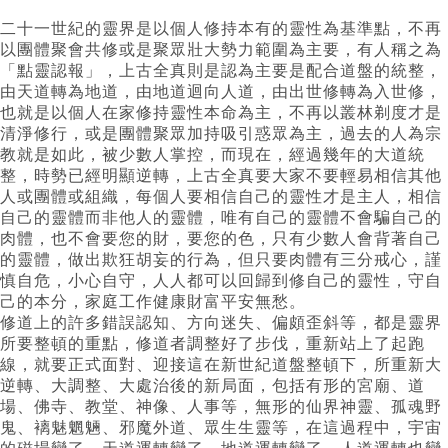
二十一世紀的靈界是以個人修持本有的靈性為基準點，不再
以團體聚會共修或是聚眾壯大勢力範圍為主要，有人稱之為
「點靈認報」，上古全真則是認為主要是配合道盤的統整，
由天道轉為地道，由地道迴向人道，由出世修轉為入世修，
也就是以個人在家修持靈性本命為主，不再以叢林剃度才是
清淨修行，或是團體聚眾加持吸引惑眾為主，過去的人為宗
教就是如此，被少數人掌控，而現在，經過幾年的大道統
整，時勢已經明顯逆轉，上古全真要大家不要輕易相信其他
人或團體或組織，每個人要相信自己的靈性才是主人，相信
自己的靈體而非他人的靈體，唯有自己的靈體不會騙自己的
肉體，也不會要您的財，要您的色，只有少數人會背著自己
的靈體，做出欺狂胡妄的行為，但只要肉體有三分戒心，謹
慎自危，小心自守，人人都可以回歸到修自己的靈性，守自
己的本分，家庭工作健康財富平安無愁。
修道上的許多錯誤認知、方向迷失、偏頗歪斜等，都是靈界
所要整頓的重點，修道者調整好了步伐，重新站上了起跑
線，就要正式面對、迎接這在新世紀道盤整頓下，所重新大
逆轉、大調整、大處治後的新局面，包括有形的宮廟、道
場、佛寺、教堂、神像、人事等，無形的仙界神靈、孤魂野
鬼、褵魅魍魎、邪魔外道、眾生生靈等，在這過程中，宇宙