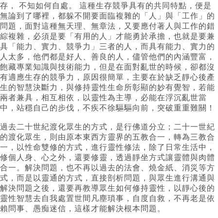
存， 不知如何自處。 這種生存競爭具有的共同特點，便是
無論到了哪裡，都躲不開要面臨複雜的「人」與「工作」的
問題，面對這種無天理、無章法，又要應付著人與工作的錯
綜複雜，必須是要「有用的人」才能勇於承擔，也就是要兼
具「能力、實力、競爭力」三者的人，而具有能力、實力的
人太多，他們都是好人、善良的人，儘管他們的內涵豐富，
飽藏專業知識與技術能力，但是在面對亂世的時候，卻都沒
有適應生存的競爭力，原因很簡單，主要在於缺乏靜心後產
生的智慧決斷力，與修持靈性生命所彰顯的妙有覺智，若能
兩者兼具，相互相依，以靈性為主導，必能在浮沉亂世當
中，站穩自己的步伐，不疾不徐驅驅向前，突破重重難關！
過去二十世紀渡化眾生的方式，是行佛道分立；二十一世紀
的渡化眾生，則由原本東西方靈界的五教合一，轉為三教合
一，以性命雙修的方式，進行靈性修法，除了日常生活中，
修個人身、心之外，還要修靈，透過靜坐方式讓靈體與肉體
合一。解決問題，也不再以過去的法會、燒金紙、消災等方
式，而是以靈通的方式，直接剖析問題，與眾生進行溝通與
解決問題之後，還要再教導眾生如何修持靈性，以靜心後的
靈性智慧去自我處置世間凡塵瑣事，自度自救，不再老是依
賴問事、愚痴迷信，這樣才能解決根本問題。