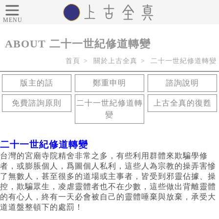
MENU
ABOUT
二十一世紀修道轉變
首頁
關於上古全真
二十一世紀修道轉變
版主的話
鄭重申明
諮詢說明
免費諮詢原則
二十一世紀修道轉
上古全真的復甦
變
二十一世紀修道轉變
台灣的宮廟寺院精舍非常之多，有些利用群體來欺騙學修
者，或膨脹個人，爲圖個人私利，這些人為宗教的操弄害慘
了無數人，甚至很多的道場或主事者，皆受到邪靈佔據、操
控，欺騙眾生，凌虐靈體者也不在少數，這些做出背離靈體
的有心人，終有一天必會被自己的靈體唾棄與放棄，承受大
道道盤整頓下的處罰！