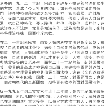
過去的十九、二十世紀，宗教界有許多不盡完善的渡化眾生
的方式，造成了今天社會的混亂，如有些宗教支派走向偏
門，許多神棍假藉宗教之名怪力亂神、妖言惑眾、詐財騙
色，寺廟也四處林立，動輒要求捐獻、供奉，還有人自命神
通，把自己神格化，要人跪他、拜他、供養他、崇拜他，造
成許多人不諒解，尤其是知識份子，認為宗教是迷信，毫無
科學理論根據，因而排斥宗教。
在二十一世紀來臨前，由於人類的科技文明與高度智慧，操
控了自然界的淘汰替換，妨礙了自然界的新舊代謝、更替與
循環，雖然，人類因此避掉了戰爭發生，但卻造成了陰陽的
失衡，自然界的失調，所以才會有天災、人禍、瘟疫、怪病
與地震等等的災厄產生；面對二十一世紀的新、亂與因果清
算，靈界的最高成道神靈親自出面，主導操控靈界與道盤，
並將過去掌理靈界的神尊仙靈全面汰換，這在《全真道藏源
流史傳》中有紀載，因此，二十一世紀，對靈界而言，也是
一個改朝換代的全新開始，期待更有效率的面對因果清算。
從一九九五年到二零零六年這十二年間，是跨世紀氣場轉換
的期間，所以凡間特別的混亂，人心特別的不安，宗教道盤
也在這期間進行重大接替，以領旨方式濟世救人，將問事濟