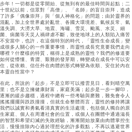
步年！一切都是從零開始、從無到有的最佳時間與起點；二
十世紀以前，信眾對「高僧」、「名師」的盲目崇拜，造成
了許多「偶像崇拜」與「個人神格化」的問題；由於靈界的
混亂，加上全世界處於亂世、各國大環境差、氣候反常、氣
溫失調、大澇大旱、地震、海嘯、雪災、颱風、水災、細
菌、病菌等天災人禍肆虐不斷，致使地球上的人類陷入痛苦
不安當中，也許，在這個特別的時代，「靈性生命成長」變
成很多人關心的一件重要事情，而靈性成長究竟要我們走向
哪裡？什麼樣的特質，稱得上是成熟的靈性？我們的修道要
如何從懵懂、青澀、艱難的發芽期，轉變成在成長中可以安
住，從依賴、信任外在肉體的形式轉變為依順、安住於內在
本靈自性當中？
在此，所說的「起步」不是立即可以撥雲見日，看到晴空萬
里；也不是立擁健康財富，家庭美滿；起步是一步一腳印，
逐漸的緩步趨穩，過程中總有一些考驗與磨難，難免會令人
搖搖擺擺與跌跌撞撞，但就生命整體而言，靈性的修持將讓
我們以誠實和勇氣看清真實的生活處境，包括個人獨自的原
生家庭、個人在周遭社會的位置，或個人在團體中通過滋長
的智慧和希望幻滅的失敗經驗，漸漸開始放棄由肉體掌控生
活，慢慢捨除內心過於理想化的許多觀點，不再以逃避世界