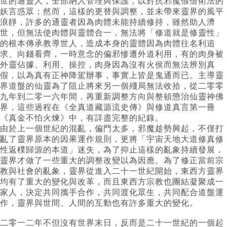
世的通靈人，全部納入管理與保護，以對抗邪魔假借術法的
妖言惑眾；然而，這樣的更替與調整，並未帶來靈界的風平
浪靜，許多的通靈者因為肉體未能持續修持，雖然助人濟
世，但無法使肉體與靈體合一，無法將「修道就是修靈性」
的根本傳承教導世人，造成本身的靈體因為肉體往名利追
求、向錢看齊，一時意念的偏邪慘遭外道利用，有的肉身被
外靈佔據、利用、操控，肉身因為沒有火侯而無法辨別真
假，以為真有正神降駕辦事，事實上皆是鬼通而已。主導靈
界道盤的仙靈為了阻止將來另一個殘局無法收拾，從二零零
九年到二零一六年間，再重新調整方向與整頓懲治仙靈神佛
界，這些過程在《全真道藏源流史傳》與修道真言第一冊
《真金不怕火煉》中，有詳盡完整的紀錄。
由於上一個世紀的混亂，偏門太多，邪魔趁勢興起，不僅打
亂了靈界原本的因果運作規則，更將「宇宙天地大道修真修
性返樸歸源的本道」迷失，為了抑止這樣的亂象持續發展，
靈界才做了一些重大的調整改變以為因應。為了修正當前宗
教與社會的亂象，靈界從進入二十一世紀開始，東西方靈界
均有了重大的變化與改革，而且東西方宗教也團結凝聚成一
家人，決定共同攜手合作，共同渡化眾生，共同配合道盤運
作，靈界與世間、人間的互動也有許多重大的變化。
二零一二年不但沒有世界末日，反而是二十一世紀的一個起