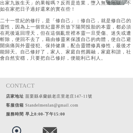
線上預約
出家九族生天」的果報嗎？反而是造業，墮入無邊地獄，不
如在家把日子過好還來的實在些！
二十一世紀的修行，是「修自己」：修自己，就是修自己的
靈性，因為上一個世紀靈界所放下陽間投胎的本靈，都必須
在死後返回理天，但在這個亂世裡本靈一旦受傷、迷失或遭
斬除，便回不去了，藉由修靈來保護自己的肉體，使自己避
開病痛與外靈侵犯、保持健康，配合靈體修真修性，最後才
能歸天。自己修好了，家人、家庭自然圓融，家庭和諧，社
會自然安穩，只要把自己修好，便能利己利人。
CONTACT
店家地址
苗栗縣卓蘭鎮老庄里老庄147-11號
客服信箱
Standelmenlan@gmail.com
服務時間 早上8:00-下午15:00