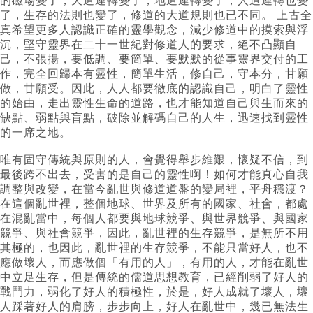
的磁場變了，天道運轉變了，地道運轉變了，人道運轉也變
了，生存的法則也變了，修道的大道規則也已不同。 上古全
真希望更多人認識正確的靈學觀念，減少修道中的摸索與浮
沉，堅守靈界在二十一世紀對修道人的要求，絕不凸顯自
己，不張揚，要低調、要簡單、要默默的從事靈界交付的工
作，完全回歸本有靈性，簡單生活，修自己，守本分，甘願
做，甘願受。因此，人人都要徹底的認識自己，明白了靈性
的始由，走出靈性生命的道路，也才能知道自己與生而來的
缺點、弱點與盲點，破除並解碼自己的人生，迅速找到靈性
的一席之地。
唯有固守傳統與原則的人，會覺得舉步維艱，懷疑不信，到
最後跨不出去，受害的是自己的靈性啊！如何才能真心自我
調整與改變，在當今亂世與修道道盤的變局裡，平舟穩渡？
在這個亂世裡，整個地球、世界及所有的國家、社會，都處
在混亂當中，每個人都要與地球競爭、與世界競爭、與國家
競爭、與社會競爭，因此，亂世裡的生存競爭，是無所不用
其極的，也因此，亂世裡的生存競爭，不能只當好人，也不
應做壞人，而應做個「有用的人」，有用的人，才能在亂世
中立足生存，但是傳統的儒道思想教育，已經削弱了好人的
戰鬥力，弱化了好人的積極性，於是，好人成就了壞人，壞
人踩著好人的肩膀，步步向上，好人在亂世中，幾已無法生