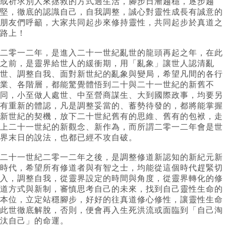
或祈求別人來拯救的方式過生活，腳步日漸趨穩，逐步趨
堅，徹底的認識自己，自我調整，誠心對靈性成長有誠意的
朋友們呼籲，大家共同起步來修持靈性，共同起步於真道之
路上！
二零一二年，是進入二十一世紀亂世的龍頭再起之年，在此
之前，是靈界給世人的緩衝期，用「亂象」讓世人認清亂
世、調整自我、面對新世紀的亂象與變局，希望凡間的各行
業、各階層，都能驚覺體悟到二十與二十一世紀的新舊不
同，小至做人處世、中至營商謀生、大到國際政事，均要另
有重新的體認，凡是調整妥當的、蓄勢待發的，都將能掌握
新世紀的契機，放下二十世紀舊有的思維、舊有的包袱，走
上二十一世紀的新觀念、新作為，而所謂二零一二年會是世
界末日的說法，也都已經不攻自破。
二十一世紀二零一二年之後，是調整修道新認知的新紀元新
時代，希望所有修道者與有智之士，均能從這個時代趕緊切
入，調整自我，從靈界設定的時間與角度，從靈界轉化的修
道方式與新制，審慎思考自己的未來，找到自己靈性生命的
本位，立定站穩腳步，好好的往真道修心修性，讓靈性生命
此世徹底解脫，否則，便會再入生死洪流或面臨到「自己淘
汰自己」的命運。