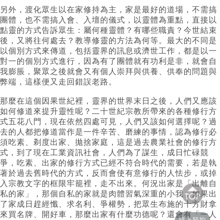
另外，渡化眾生以在家修持為主，家是最好的道場，不需搞
團體，也不需搞入會、入壇的儀式，以靈體為重點，直接以
點靈的方式告訴眾生：屬何種靈體？有哪些職責？今世結束
後，又將往何處去？教導修靈的方法為何等。最大的不同是
以個別方式來傳道，包括靈界的訊息或濟世工作，都是以一
對一的個別方式進行，因為有了團體就有功利是非，就會自
我膨脹，聚眾之後就會又有個人崇拜與供養、供奉的問題與
弊端，這樣便又走回錯誤老路。
那麼在這個因果世紀裡，靈界的世界末日之後，人們又應該
如何修道來提升靈性呢？二十世紀宗教所帶來的各種修行方
式五花八門，現在依然四處可見，人們又該如何選擇呢？過
去的人都把修道當作是一件辛苦、磨練的事情，認為修行必
須吃素、剃度出家、拋捨家庭，這是過去農業社會的修行方
式，到了現在工業資訊社會，人們為了謀生，成日忙碌競
爭，吃素、出家的修行方式已經不符合時代的需要，若是執
著於過去舊時代的方式，反而會使有意修行的人怯步，或掉
入宗教文字的框限牢籠裡，走不出來。何況出家是「出離自
私的家」，那個自私的家就是肉體習氣深重的小我，如果出
了家成日趕經懺、求名利、爭權勢，把眾生布施的十方財拿
來買名牌、開好車，那麼出家有什麼功德呢？還會有「一人