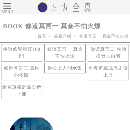
MENU
BOOK
修道真言一 真金不怕火煉
首頁
書籍介紹
修道真言一 真金不怕火煉
佛道修學釋疑108
修道真言一 真金
修道真言二 脫胎
問
不怕火煉
換骨去自我
修道真言三 靈性
廣公上人開示集
全真道藏源流史傳
的依歸
上冊
全真道藏源流史傳
下冊