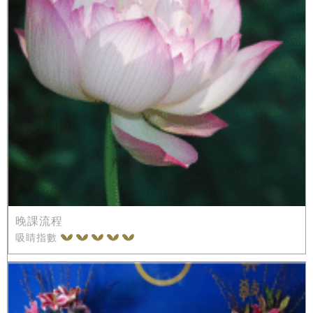
晚課流程
吸睛指數