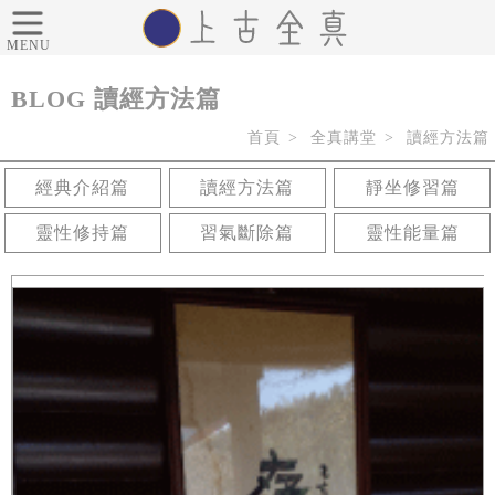
MENU
BLOG
讀經方法篇
首頁
全真講堂
讀經方法篇
經典介紹篇
讀經方法篇
靜坐修習篇
靈性修持篇
習氣斷除篇
靈性能量篇