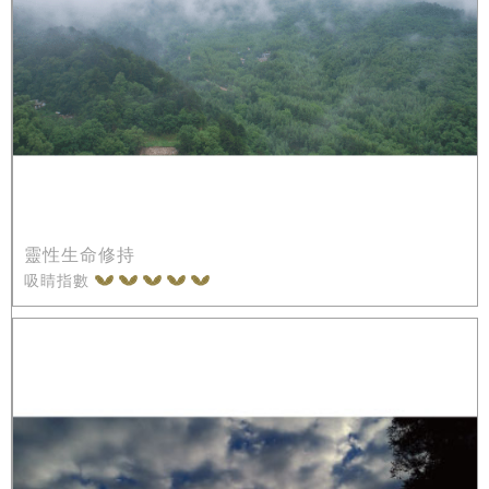
靈性生命修持
吸睛指數