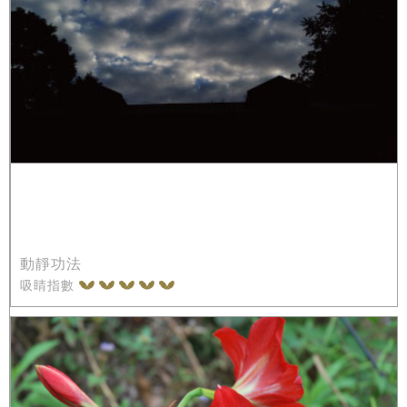
動靜功法
吸睛指數