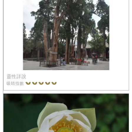
靈性詳說
吸睛指數