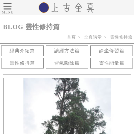
MENU
BLOG
靈性修持篇
首頁
全真講堂
靈性修持篇
經典介紹篇
讀經方法篇
靜坐修習篇
靈性修持篇
習氣斷除篇
靈性能量篇