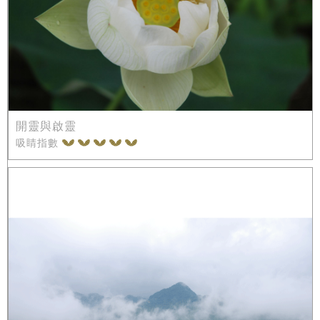
開靈與啟靈
吸睛指數