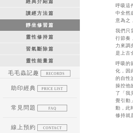
經典介紹篇
呼吸這
中全然
讀經方法篇
意為之
靜坐修習篇
我們只
靈性修持篇
行節奏
力來調
習氣斷除篇
是上古
靈性能量篇
呼吸的
化，因
毛毛蟲記趣
RECORDS
的自性
操控他
助印經典
PRICE LIST
了「我
覺引動
常見問題
動，此
FAQ
修持就
線上預約
CONTACT