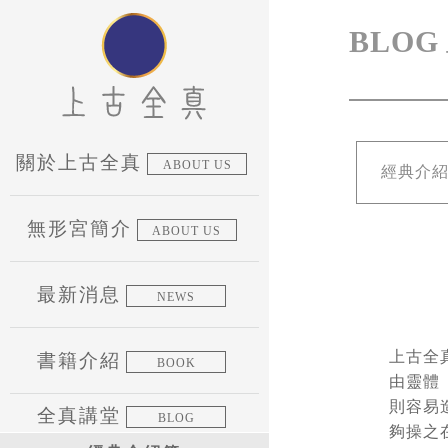
BLOG
關於上古全真
ABOUT US
經典介
無形宮簡介
ABOUT US
最新消息
NEWS
上古全
書籍介紹
BOOK
由靈體
則容易
全真講堂
BLOG
夠操之