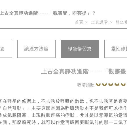
上古全真靜功進階------「觀靈覺，即菩提」？
首頁
全真講堂
靜坐
紹篇
讀經方法篇
靜坐修習篇
靈性修
上古全真靜功進階------「觀靈
吸睛指數
真在靜坐的修習上，不去執於呼吸的數數，也不去執著是否
「自然引動」；主要原因是因為呼吸活動本不是我們可以操
造成氣脈阻塞，出現酸脹疼痛的症狀，尤其是以意導氣的意
在我，那麼將死時，就可以作意再吸回要斷氣前的那一口氣