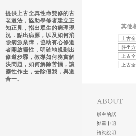
提供上古全真性命雙修的古
老道法，協助學修者建立正
其他
知正見，指出眾生的病理現
況，點出病源，以及如何消
上古全
除病源業障，協助有心修道
靜坐方
者開啟靈性，明確地規劃出
上古全
修道步驟，教導如何務實解
決問題，如何解除苦惱，讓
上古全
靈性作主，去除假我，與道
合一。
ABOUT
版主的話
鄭重申明
諮詢說明