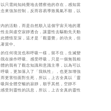
所以只需純知純覺地去體察他的存在，感知當
意念來強加控制，反而容易導致風氣不順，以
體內的活動，而是自然順入這個宇宙天地的運
覺性去與虛空寂靜透合，讓靈性去驅動先天動
在此體悟至深，這才是「觀靈覺」的功夫，但
執著當中。
中的任何境況也和呼吸一樣，留不住，生滅變
的我在操作呼吸、感受呼吸，只是一個無我相
肉體的我有了觀念知識和意識主導，以為可以
用呼吸，更加落入了「我執性」，也更加增強
反而更害怕面對生死，所以，上古全真以「靈
呼吸與全體空暢的寂靜，順乎其然，空靜不
能感受到靈性的訊息，所以，上古全真的靈性