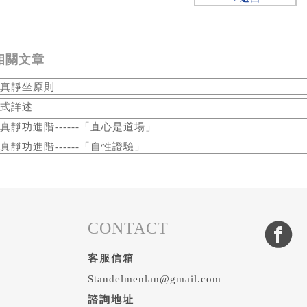
相關文章
真靜坐原則
式詳述
真靜功進階------「直心是道場」
真靜功進階------「自性證驗」
CONTACT
客服信箱
Standelmenlan@gmail.com
諮詢地址