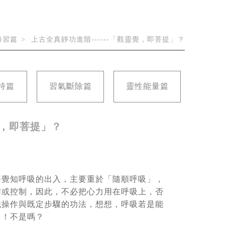
修習篇
上古全真靜功進階------「觀靈覺，即菩提」？
持篇
習氣斷除篇
靈性能量篇
覺，即菩提」？
要覺知呼吸的出入，主要重於「隨順呼吸」，
作或控制，因此，不必把心力用在呼吸上，否
識操作與既定步驟的功法，想想，呼吸若是能
了！不是嗎？