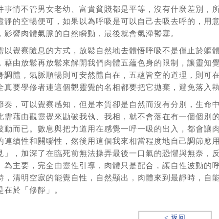
件事情不管男女老幼、富貴貧賤都是平等，沒有什麼差別，
虛靜的空暢便可，如果以為呼吸是可以自己去吸去呼的，用
，影響肉體氣脈的自然瞬動，最後就會氣滯鬱塞。
需以覺察隨息的方式，放鬆自然地去體悟呼吸不是僅止於軀
，藉由放鬆再放鬆來解開我們肉體五蘊色身的限制，讓靈知
身調體，氣脈順暢則可安然體自在，五蘊皆空的道理，則可
全真要學修者連這個觀靈覺的名相都要把它拋棄，避免落入
節奏，可以覺察感知，但是本質卻是自然而沒有分別，生命
此需藉由觀靈覺來勘破我執、我相，就不會落在有一個個別
波動而已。數息與把力道用在感覺一呼一吸的出入，都會讓
的連續性和關聯性，然後用這個我來相當程度地自己調節應
見」，加深了在臨死前無法操弄最後一口氣的恐懼與無奈，
」為主要，完全由靈性引導，肉體只是配合，讓自性波動的
時，清明空寂的能覺自性，自然顯出，肉體來到最靜時，自
是在於「修靜」。
< 返回